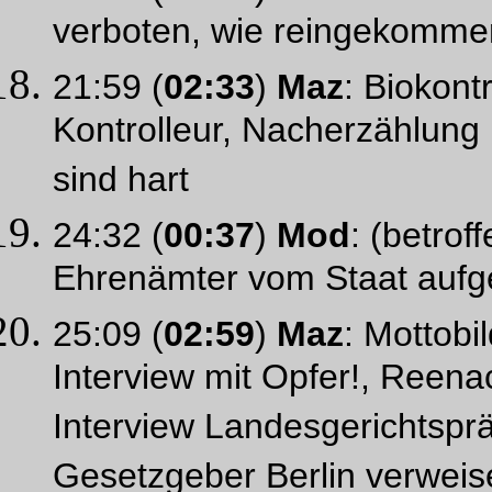
verboten, wie reingekommen
21:59 (
02:33
)
Maz
: Biokontr
Kontrolleur, Nacherzählung K
sind hart
24:32 (
00:37
)
Mod
: (betroff
Ehrenämter vom Staat aufg
25:09 (
02:59
)
Maz
: Mottobi
Interview mit Opfer!, Reen
Interview Landesgerichtsprä
Gesetzgeber Berlin verweis