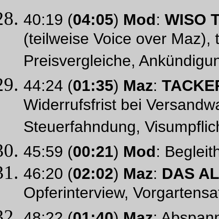
40:19 (
04:05
)
Mod
:
WISO T
(teilweise Voice over Maz), 
Preisvergleiche, Ankündigung
44:24 (
01:35
)
Maz
:
TACKE
Widerrufsfrist bei Versand
Steuerfahndung, Visumpflic
45:59 (
00:21
)
Mod
: Begleit
46:20 (
02:02
)
Maz
:
DAS A
Opferinterview, Vorgartens
48:22 (
01:40
)
Maz
: Abspan