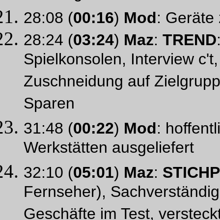
28:08 (
00:16
)
Mod
: Geräte
28:24 (
03:24
)
Maz
:
TREND
Spielkonsolen, Interview c't
Zuschneidung auf Zielgrupp
Sparen
31:48 (
00:22
)
Mod
: hoffent
Werkstätten ausgeliefert
32:10 (
05:01
)
Maz
:
STICH
Fernseher), Sachverständig
Geschäfte im Test, versteck