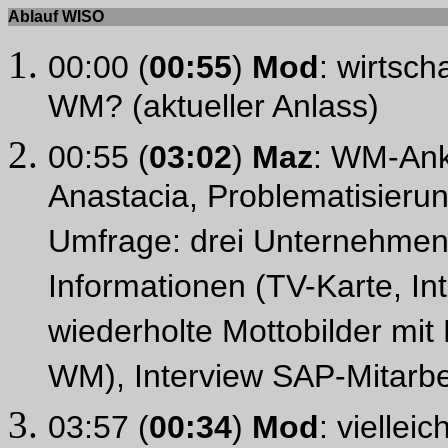
Ablauf WISO
00:00 (
00:55
)
Mod
: wirtsch
WM? (aktueller Anlass)
00:55 (
03:02
)
Maz
: WM-Ank
Anastacia, Problematisierun
Umfrage: drei Unternehmen 
Informationen (TV-Karte, In
wiederholte Mottobilder mit
WM), Interview SAP-Mitarbe
03:57 (
00:34
)
Mod
: viellei