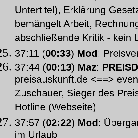
Untertitel), Erklärung Gese
bemängelt Arbeit, Rechnung
abschließende Kritik - kein
37:11 (
00:33
)
Mod
: Preisv
37:44 (
00:13
)
Maz
:
PREIS
preisauskunft.de <==> even
Zuschauer, Sieger des Preis
Hotline (Webseite)
37:57 (
02:22
)
Mod
: Überga
im Urlaub