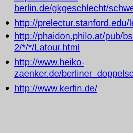
berlin.de/gkgeschlecht/schw
http://prelectur.stanford.edu/
http://phaidon.philo.at/pub/b
2/*/*/Latour.html
http://www.heiko-
zaenker.de/berliner_doppels
http://www.kerfin.de/